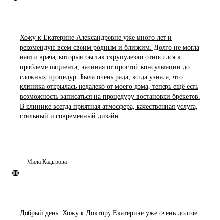
Хожу к Екатерине Александровне уже много лет и
рекомендую всем своим родным и близким. Долго не могла
найти врача, который бы так скрупулёзно относился к
проблеме пациента, начиная от простой консультации до
сложных процедур. Была очень рада, когда узнала, что
клиника открылась недалеко от моего дома, теперь ещё есть
возможность записаться на процедуру постановки брекетов.
В клинике всегда приятная атмосфера, качественная услуга,
стильный и современный дизайн.
Мила Кадырова
Добрый день. Хожу к Доктору Екатерине уже очень долгое